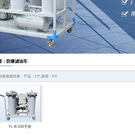
材滤芯滤纸滤布
外线液位控制器
签：防爆滤油车
标签搜索结果：产品：1个,新闻：0个
YL-B-200手推