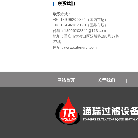
联系我们
联系方式：
+86 189 9620 2341（国内市场）
+86 189 9620 4170（国外市场）
邮箱：18996202341@163.com
地址：重庆市大渡口区双城路198号17栋
27楼
网址：
www.cqtongrui.com
网站首页
|
关于我们
|