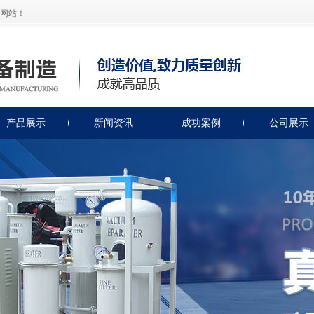
网站！
产品展示
新闻资讯
成功案例
公司展示
绝缘油滤油机
公司新闻
润滑油滤油机
滤油机知识
透平油滤油机
滤油机保养
燃油类滤油机
轻便式滤油机
非标类滤油机
绝缘油测试仪