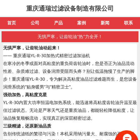
重庆通瑞过滤设备制造有限公司
首页
公司
产品
案例
新闻
联系
无惧严寒，让齿轮油“热”力全开！
无惧严寒，让齿轮油动起来！
—— 重庆通瑞YL-R-30加热式精密过滤加油机
在寒冷的冬季或面对高粘度的重负荷齿轮油时，您是否正为油品流动
性差、杂质难过滤、设备润滑受阻而头疼？别让低温拖慢了生产的脚
步！重庆通瑞YL-R-30，专为解决高粘度油品过滤难题而生，是您设备
润滑系统的“贴身暖男”与“精密卫士”。
强劲加热，高粘度克星
YL-R-30内置大功率恒温电加热系统，能迅速将高粘度齿轮油升温至最
佳过滤状态。无论是严寒天气还是重质油品，都能轻松降低粘度，让
油品恢复顺畅流动，实现真正的深层精密过滤。
三级精滤，还原新油品质
告别传统滤纸的繁琐与污染！本机采用纳污量大、耐腐蚀的不锈钢三