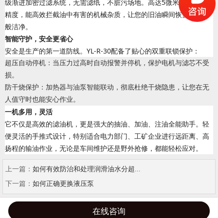
级渐进加密过滤系统，无需滤纸，不脏污场地。高达5微米的精密过滤
精度，能高效拦截油中有害的机械杂质，让您的旧油瞬间恢复如新油
般洁净。
智能守护，安全更省心
安全是生产的第一道防线。YL-R-30配备了贴心的双重联锁保护：
超压自动停机
：当压力过高时自动报警并停机，保护电机与滤芯不受
损。
防干烧保护
：加热器与油泵智能联动，彻底杜绝干烧隐患，让您在无
人值守时也能安心作业。
一机多用，灵活
它不仅是高效的滤油机，更是强大的抽油、加油、注油全能助手。轻
便灵活的手推式设计，特别适合电力部门、工矿企业进行远距离、高
扬程的输油作业，无论是车间维护还是野外抢修，都能轻松应对。
上一篇：
如何有效防治和处理润滑油水分超...
下一篇：
如何正确更换液压泵
在线咨询
电话
地图
分享