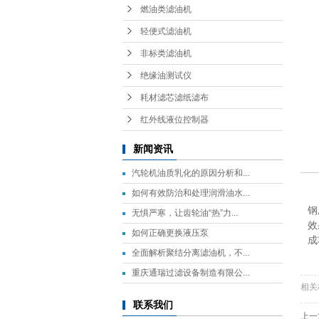
燃油类滤油机
轻便式滤油机
非标类滤油机
绝缘油测试仪
耗材滤芯滤纸滤布
红外线液位控制器
新闻资讯
汽轮机油质乳化的原因分析和...
如何有效防治和处理润滑油水...
郑
钢
无惧严寒，让齿轮油“热”力...
效
如何正确更换液压泵
成
全面解析聚结分离滤油机，不...
重庆通瑞过滤设备制造有限公...
相关
联系我们
上一