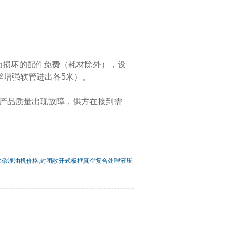
为损坏的配件免费（耗材除外），设
丝增强软管进出各5米）。
如产品质量出现故障，供方在接到需
除杂净油机价格
,
封闭敞开式板框真空复合处理液压