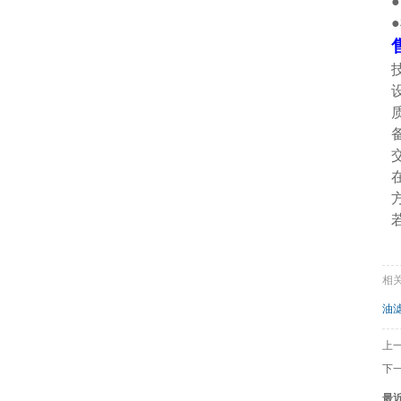
相
油
上
下
最