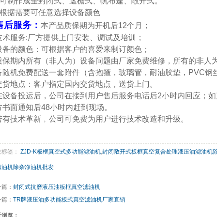
●可制作成全封闭式、遮檐式、帆布蓬、敞开式。
●根据需要可任意选择设备颜色
售后服务：
本产品质保期为开机后12个月；
技术服务:厂方提供上门安装、调试及培训；
设备的颜色：可根据客户的喜爱来制订颜色；
质保期内所有（非人为）设备问题由厂家免费维修，所有的非人
备随机免费配送一套附件（含抱箍，玻璃管，耐油胶垫，PVC钢
交货地点：客户指定国内交货地点，送货上门。
在设备投运后，公司在接到用户售后服务电话后2小时内回应；
方书面通知后48小时内赶到现场。
若有技术革新﹐公司可免费为用户进行技术改造和升级。
关标签：
ZJD-K板框真空式多功能滤油机
,
封闭敞开式板框真空复合处理液压油滤油机
滤油机除杂净油机批发
一篇：
封闭式抗磨液压油板框真空滤油机
一篇：
TR牌液压油多功能板式真空滤油机厂家直销
近浏览：