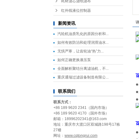
耗材滤芯滤纸滤布
红外线液位控制器
新闻资讯
汽轮机油质乳化的原因分析和...
如何有效防治和处理润滑油水...
无惧严寒，让齿轮油“热”力...
如何正确更换液压泵
全面解析聚结分离滤油机，不...
重庆通瑞过滤设备制造有限公...
联系我们
联系方式：
+86 189 9620 2341（国内市场）
+86 189 9620 4170（国外市场）
邮箱：18996202341@163.com
地址：重庆市大渡口区双城路198号17栋
27楼
网址：
www.cqtongrui.com