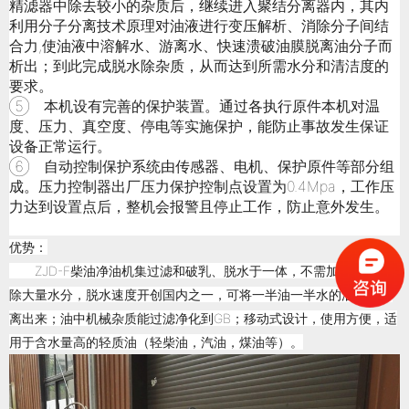
精滤器中除去较小的杂质后，继续进入聚结分离器内，其内
利用分子分离技术原理对油液进行变压解析、消除分子间结
合力,使油液中溶解水、游离水、快速溃破油膜脱离油分子而
析出；到此完成脱水除杂质，从而达到所需水分和清洁度的
要求。
⑤ 本机设有完善的保护装置。通过各执行原件本机对温
度、压力、真空度、停电等实施保护，能防止事故发生保证
设备正常运行。
⑥ 自动控制保护系统由传感器、电机、保护原件等部分组
成。压力控制器出厂压力保护控制点设置为0.4Mpa，工作压
力达到设置点后，整机会报警且停止工作，防止意外发生。
优势：
ZJD-F柴油净油机集过滤和破乳、脱水于一体，不需加热即可脱
除大量水分，脱水速度开创国内之一，可将一半油一半水的油快速分
离出来；油中机械杂质能过滤净化到GB；移动式设计，使用方便，适
用于含水量高的轻质油（轻柴油，汽油，煤油等）。