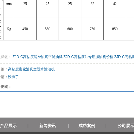
口
mm
25
25
25
32
42
管
径
设
备
Kg
450
550
600
750
850
重
量
关标签：
ZJD-C高粘度润滑油真空滤油机
,
ZJD-C高粘度油专用滤油机价格
,
ZJD-C高
一篇：
高粘度齿轮油真空脱水滤油机
一篇：
没有了
近浏览：
产品展示
|
新闻资讯
|
成功案例
|
公司展