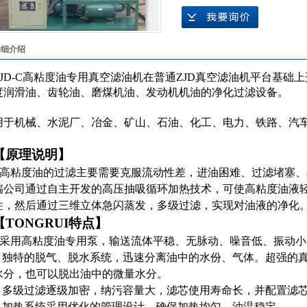
详细介绍
JD-C
高粘度油专用真空滤油机在普通ZJD真空滤油机平台基础上开发
度润滑油、齿轮油、磨煤机油、发动机机油的净化过滤设备。
用于机械、水泥厂、冶金、矿山、石油、化工、电力、铁路、汽
【原理说明】
●高粘度油的过滤主要需要克服流动性差，进油困难、过滤堵塞
瑞公司通过自主开发的高压抽吸循环加热技术，可使高粘度油液轻
性，然后通过三维立体急闪蒸发，多级过滤，实现对油液的净化
【TONGRUI特点】
●采用高粘度油专用泵，输送流体平稳、无脉动、噪音低、振动
● 独特的脱气、脱水系统，迅速分离油中的水份、气体。超强的
水分，也可以脱出油中的微量水分。
● 多级过滤逐级加密，纳污容量大，滤芯使用寿命长，并配置滤
● 加热系统采用优化的管理设计，确保加热均匀，油温稳定。