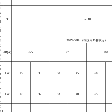
力
恒
温
控
℃
0
～ 100
制
范
围
电
源
380V/50Hz（根据用户要求定）
工
作
dB(A)
≤75
≤78
≤80
噪
声
电
加
热
kW
15
30
30
45
60
功
率
总
电
kW
17
32
33
48
65
功
率
进
出)