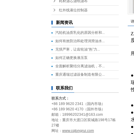
耗材滤芯滤纸滤布
红外线液位控制器
新闻资讯
汽轮机油质乳化的原因分析和...
Z
如何有效防治和处理润滑油水...
无惧严寒，让齿轮油“热”力...
如何正确更换液压泵
全面解析聚结分离滤油机，不...
重庆通瑞过滤设备制造有限公...
联系我们
联系方式：
+86 189 9620 2341（国内市场）
+86 189 9620 4170（国外市场）
邮箱：18996202341@163.com
地址：重庆市大渡口区双城路198号17栋
27楼
网址：
www.cqtongrui.com