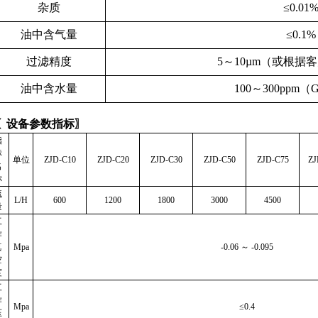
杂质
≤0.01
油中含气量
≤0.1%
过滤精度
5
～10µm（或根据
油中含水量
100
～300ppm（G
〖设备参数指标〗
指
标
单位
ZJD
-C10
ZJD
-C20
ZJD
-C30
ZJD
-C50
ZJD
-C75
ZJ
名
称
流
L/H
600
1200
1800
3000
4500
量
工
作
真
Mpa
-0.06
～ -0.095
空
度
工
作
Mpa
≤0.4
压