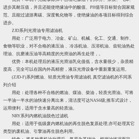
进步其耐压值，并且还能使绝缘油中的酸值、PH值等目标契合国家规
范、且能过滤游离碳、深度氧化物等，使绝缘油的各项目标得到综合
进步。
ZJD系列光滑油专用滤油机
用处：广泛用于电力、冶金、矿山、机械、化工、交通、制作、
食物等职业，对不合格的液压油 、冷冻机油、压溶机油、齿轮油热处
理油、抗磨液压油等高精度的光滑油的再生处理，。
优势：本机处理后的液压光滑油乳化值低，含水量很少，杂质精
度高，完全可以在国内外高精密，液压光滑设备中重新重复运用。
(ZJD-F)系列燃油、轻质光滑油专用滤油机 真空滤油机的不同系
列介绍
用处：处理各种不合格的燃油、煤油、柴油，轻质光滑油。可将
一半油一半水的油快速分离出来，清洁度可达NAS6级;推车式设计，
运用便利，适用于含水量高的轻质油。
NRY系列内燃机油脱色
过滤机
用处：适用于低级废内燃机油的再生脱色复原处理;亦可处理其它
类型的废机油、引擎油再生脱色利用。