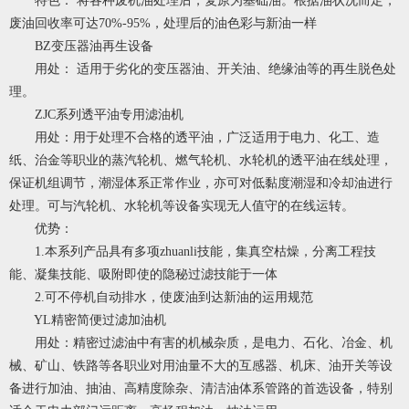
特色： 将各种废机油处理后，复原为基础油。根据油状况而定，
废油回收率可达70%-95%，处理后的油色彩与新油一样
BZ变压器油再生设备
用处： 适用于劣化的变压器油、开关油、绝缘油等的再生脱色处
理。
ZJC系列透平油专用滤油机
用处：用于处理不合格的透平油，广泛适用于电力、化工、造
纸、治金等职业的蒸汽轮机、燃气轮机、水轮机的透平油在线处理，
保证机组调节，潮湿体系正常作业，亦可对低黏度潮湿和冷却油进行
处理。可与汽轮机、水轮机等设备实现无人值守的在线运转。
优势：
1.本系列产品具有多项zhuanli技能，集真空枯燥，分离工程技
能、凝集技能、吸附即使的隐秘过滤技能于一体
2.可不停机自动排水，使废油到达新油的运用规范
YL精密简便过滤加油机
用处：精密过滤油中有害的机械杂质，是电力、石化、冶金、机
械、矿山、铁路等各职业对用油量不大的互感器、机床、油开关等设
备进行加油、抽油、高精度除杂、清洁油体系管路的首选设备，特别