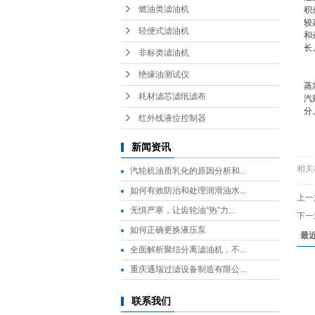
燃油类滤油机
积
较
轻便式滤油机
和
长
非标类滤油机
包
绝缘油测试仪
蒸
耗材滤芯滤纸滤布
汽
分
红外线液位控制器
新
新闻资讯
相关
汽轮机油质乳化的原因分析和...
如何有效防治和处理润滑油水...
上一
无惧严寒，让齿轮油“热”力...
下一
如何正确更换液压泵
最
全面解析聚结分离滤油机，不...
重庆通瑞过滤设备制造有限公...
联系我们