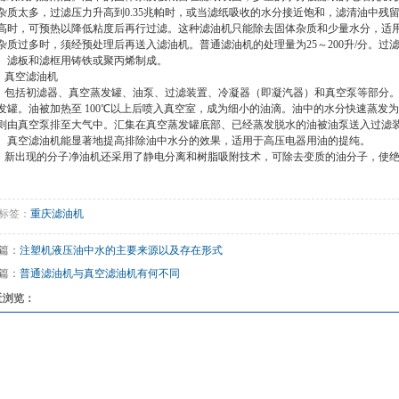
杂质太多，过滤压力升高到0.35兆帕时，或当滤纸吸收的水分接近饱和，滤清油中残
高时，可预热以降低粘度后再行过滤。这种滤油机只能除去固体杂质和少量水分，适
杂质过多时，须经预处理后再送入滤油机。普通滤油机的处理量为25～200升/分。过滤
。滤板和滤框用铸铁或聚丙烯制成。
真空滤油机
括初滤器、真空蒸发罐、油泵、过滤装置、冷凝器（即凝汽器）和真空泵等部分。
发罐。油被加热至 100℃以上后喷入真空室，成为细小的油滴。油中的水分快速蒸发
则由真空泵排至大气中。汇集在真空蒸发罐底部、已经蒸发脱水的油被油泵送入过滤
。真空滤油机能显著地提高排除油中水分的效果，适用于高压电器用油的提纯。
出现的分子净油机还采用了静电分离和树脂吸附技术，可除去变质的油分子，使绝
标签：
重庆滤油机
篇：
注塑机液压油中水的主要来源以及存在形式
篇：
普通滤油机与真空滤油机有何不同
近浏览：