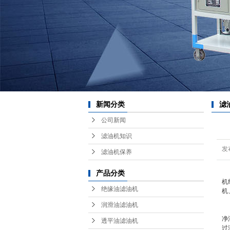
耗
红
新闻分类
滤
公司新闻
滤油机知识
发
滤油机保养
过
产品分类
机
绝缘油滤油机
机
润滑油滤油机
由
净
透平油滤油机
过