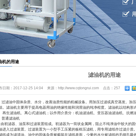
材滤芯滤纸滤布
外线液位控制器
油机的用途
滤油机的用途
布日期：
2017-12-25 14:04
来源：
http://www.cqtongrui.com
点击：
257
滤油中固体杂质、水分，改善油质性能的机械设备。用加压过滤或真空蒸发。加压
组。滤油机主要用于提高电器用油的绝缘性能和润滑油的纯净程度。滤油机以结构形
、再生滤油机、离心式滤油机；以作用介质分：机油滤油机、变压器油滤油机、抗燃
普通滤油机
初滤器、油泵和过滤装置组成。初滤器为一筒状金属网，阻止不纯净油中较大的固
油进入过滤装置。过滤装置为一小型手工压紧的板框压滤机，用专用滤纸作过滤介质
滤纸成为滤清油。油中的固体杂质被截留在滤纸表面，少量的水分被滤纸的毛细孔吸收