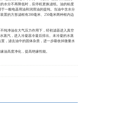
留的水分不再降低时，应停机更换滤纸。油的粘度
用于一般电器用油和润滑油的提纯。当油中含水分
装置的方形滤框有200毫米、250毫米两种框内边
不纯净油在大气压力作用下，经初滤器进入真空
为水蒸汽，进入冷凝器冷凝后排出。未冷凝的水蒸
装置，滤去油中的固体杂质，进一步吸收掉微量水
缘油高度净化，提高绝缘性能。