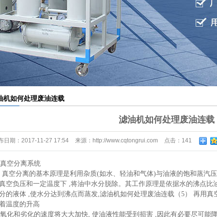
材滤芯滤纸滤布
外线液位控制器
油机如何处理废油连载
滤油机如何处理废油连载
布日期：
2017-11-27 17:54
来源：
http://www.cqtongrui.com
点击：
141
真空分离系统
空分离的基本原理是利用杂质(如水、轻油和气体)与油液的饱和蒸汽压
真空负压和一定温度下 ,将油中水分脱除。其工作原理是依据水的沸点比
分的液体 ,使水分达到沸点而蒸发,滤油机如何处理废油连载（5） 再用
着温度的升高
化和劣化的速度将大大加快, 使油液性能受到损害 ,因此有必要尽可能降