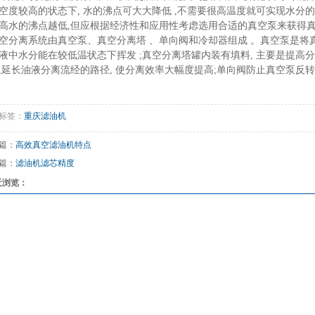
空度较高的状态下, 水的沸点可大大降低 ,不需要很高温度就可实现水分的蒸
高水的沸点越低,但应根据经济性和应用性考虑选用合适的真空泵来获得真
空分离系统由真空泵、真空分离塔 、单向阀和冷却器组成 。真空泵是将真
液中水分能在较低温状态下挥发 ;真空分离塔罐内装有填料, 主要是提高
,延长油液分离流经的路径, 使分离效率大幅度提高;单向阀防止真空泵反
标签：
重庆滤油机
篇：
高效真空滤油机特点
篇：
滤油机滤芯精度
近浏览：