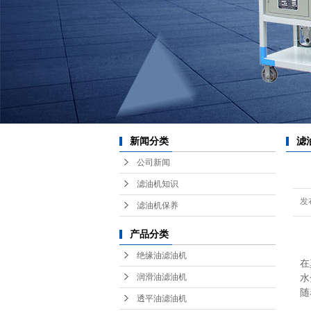
耗
红
新闻分类
滤
公司新闻
滤油机知识
发
滤油机保养
产品分类
真
绝缘油滤油机
在
润滑油滤油机
水
随
透平油滤油机
氧