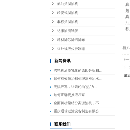
燃油类滤油机
真
越
轻便式滤油机
真
非标类滤油机
油
积
绝缘油测试仪
耗材滤芯滤纸滤布
相关
红外线液位控制器
上一
新闻资讯
下一
汽轮机油质乳化的原因分析和...
最
如何有效防治和处理润滑油水...
无惧严寒，让齿轮油“热”力...
如何正确更换液压泵
全面解析聚结分离滤油机，不...
重庆通瑞过滤设备制造有限公...
联系我们