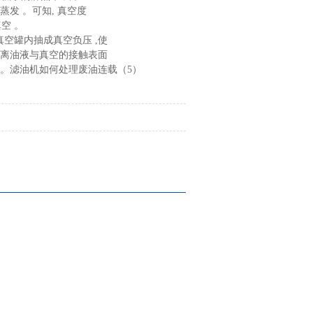
发 。可知, 真空度
空 。
空罐内抽成真空负压 ,使
分离油液与真空的接触表面
转。滤油机如何处理废油连载（5）