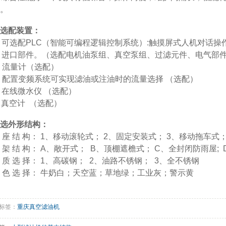
。
选配装置：
 可选配PLC（智能可编程逻辑控制系统）:触摸屏式人机对话
 进口部件。（选配电机油泵组、真空泵组、过滤元件、电气部
 流量计（选配）
 配置变频系统可实现滤油或注油时的流量选择 （选配）
 在线微水仪 （选配）
 真空计 （选配）
选外形结构：
 座 结 构： 1、移动滚轮式； 2、固定安装式； 3、移动拖车式
 架 结 构： A、敞开式； B、顶棚遮檐式； C、全封闭防雨屋;
 质 选 择： 1、高碳钢； 2、油路不锈钢； 3、全不锈钢
 色 选 择： 牛奶白；天空蓝；草地绿；工业灰；警示黄
标签：
重庆真空滤油机