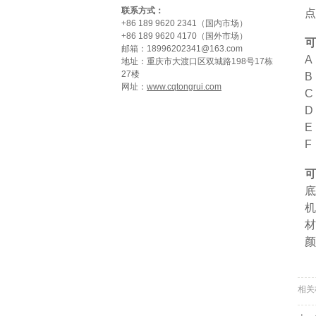
联系方式：
点
+86 189 9620 2341（国内市场）
+86 189 9620 4170（国外市场）
可
邮箱：18996202341@163.com
A
地址：重庆市大渡口区双城路198号17栋
27楼
B
网址：
www.cqtongrui.com
C
D
E
F
可
底
机
材
颜
相关