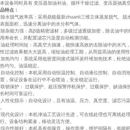
本设备同时具有 变压器加油补油、循环干燥过滤、变压器抽真
品特点：
 除水脱气效率高：采用鼎能最新zhuanli三维立体蒸发脱气、
表面面积，迅速分离油中的水分和气体。
 除杂能力强：高β值精密滤材，多级过滤逐级加密，除去油中
用寿命长，并配置滤芯污染度自动检测功能。
 油处理时间短：高真空大抽速，能快速高效的去除油中的水汽
性过滤效果都大大提高，缩短油处理工期，从而提高油的使用性
 加热均匀：系统采用低密度间接式循环炭纤维加热技术，杜绝
热均匀、油温稳定。
 自动化控制：本机采用自动恒温控制、自动液位控制、自动消泡
置，保证设备在运行中不会喷油，安全稳定运行。
 联锁保护： 过载保护、超压报警停机保护、过载保护、缺油保
长时间可靠运行。
 人性化指示：自动化设计，且有油温、压力、真空度、滤芯污
。
 现代化设计：本机净油工艺设计先进，可在线处理也可离线处
运行。设备结构紧凑，移动灵活方便。
 综合性能好：本机具有低噪音，操作简便，维护间隔长，低能