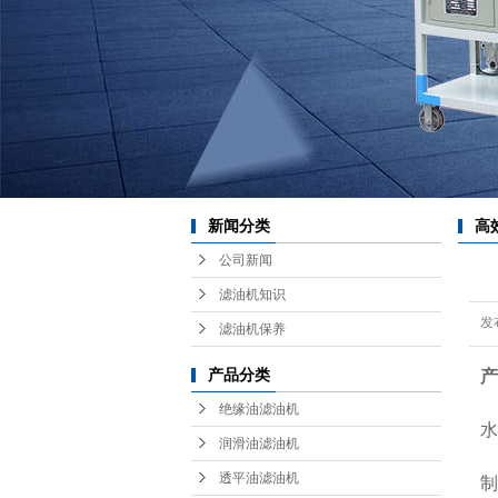
耗
红
新闻分类
高
公司新闻
滤油机知识
发
滤油机保养
产品分类
产
绝缘油滤油机
水
润滑油滤油机
透平油滤油机
制