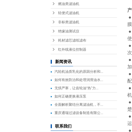
燃油类滤油机
产
轻便式滤油机
●
非标类滤油机
膜
●
绝缘油测试仪
使
耗材滤芯滤纸滤布
●
红外线液位控制器
次
●
新闻资讯
加
汽轮机油质乳化的原因分析和...
●
如何有效防治和处理润滑油水...
配
●
无惧严寒，让齿轮油“热”力...
机
如何正确更换液压泵
●
全面解析聚结分离滤油机，不...
楚
重庆通瑞过滤设备制造有限公...
●
联系我们
●