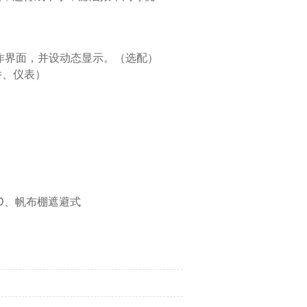
操作界面，并设动态显示。（选配）
件、仪表）
；
 D、帆布棚遮避式