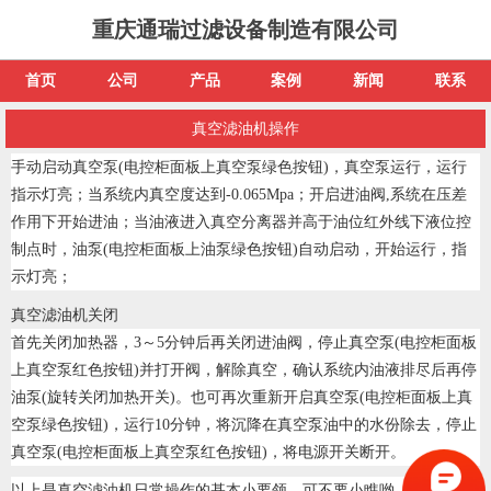
重庆通瑞过滤设备制造有限公司
首页
公司
产品
案例
新闻
联系
真空滤油机操作
手动启动真空泵(电控柜面板上真空泵绿色按钮)，真空泵运行，运行
指示灯亮；当系统内真空度达到-0.065Mpa；开启进油阀,系统在压差
作用下开始进油；当油液进入真空分离器并高于油位红外线下液位控
制点时，油泵(电控柜面板上油泵绿色按钮)自动启动，开始运行，指
示灯亮；
真空滤油机关闭
首先关闭加热器，3～5分钟后再关闭进油阀，停止真空泵(电控柜面板
上真空泵红色按钮)并打开阀，解除真空，确认系统内油液排尽后再停
油泵(旋转关闭加热开关)。也可再次重新开启真空泵(电控柜面板上真
空泵绿色按钮)，运行10分钟，将沉降在真空泵油中的水份除去，停止
真空泵(电控柜面板上真空泵红色按钮)，将电源开关断开。
以上是真空滤油机日常操作的基本小要领，可不要小瞧哟，正确的操