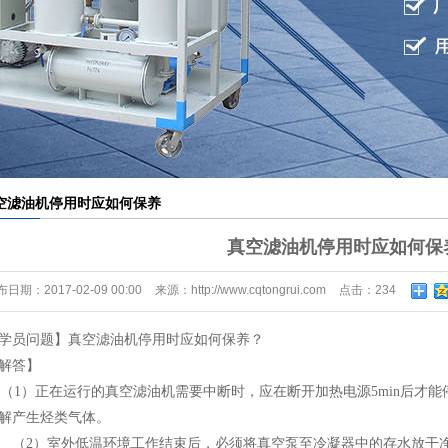
材滤芯滤纸滤布
外线液位控制器
空滤油机停用时应如何保养
真空滤油机停用时应如何保
布日期：
2017-02-09 00:00
来源：
http://www.cqtongrui.com
点击：
234
学员问题】真空滤油机停用时应如何保养？
解答】
1）正在运行的真空滤油机需要中断时，应在断开加热电源5min后才
解产生烃类气体。
2）室外低温环境工作结束后，必须将真空泵至冷凝器中的存水放干净