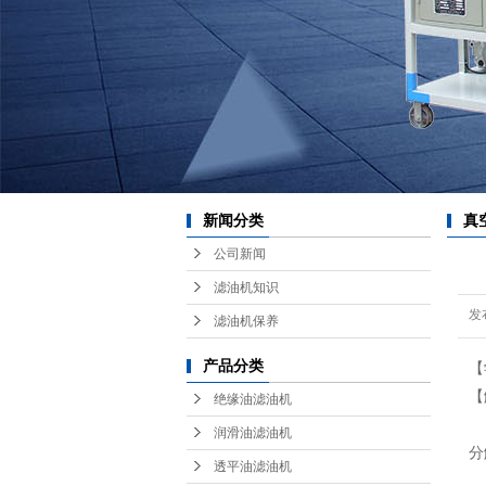
耗
红
新闻分类
真
公司新闻
滤油机知识
发
滤油机保养
产品分类
【
【
绝缘油滤油机
（
润滑油滤油机
分
透平油滤油机
（