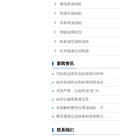
燃油类滤油机
（
轻便式滤油机
（
以
非标类滤油机
绝缘油测试仪
耗材滤芯滤纸滤布
红外线液位控制器
新闻资讯
汽轮机油质乳化的原因分析和...
如何有效防治和处理润滑油水...
无惧严寒，让齿轮油“热”力...
如何正确更换液压泵
全面解析聚结分离滤油机，不...
重庆通瑞过滤设备制造有限公...
联系我们