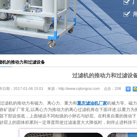
材滤芯滤纸滤布
外线液位控制器
滤机的推动力和过滤设备
过滤机的推动力和过滤设
布日期：
2017-01-06 15:01
来源：
http://www.cqtongrui.com
点击：
208
滤机的推动力有磁力、离心力、重力和
重庆滤油机厂家
机械力等。磁力
铁矿选矿厂常见;以离心力为推动力的离心过滤机将在下面详述;以重力为
器下部设假底，上面铺设不同粒级的小卵石与砂层。在料浆自重的推动下
砂层上的固体积累到一定厚度而使过滤速度大大降低时，则停止进料排干