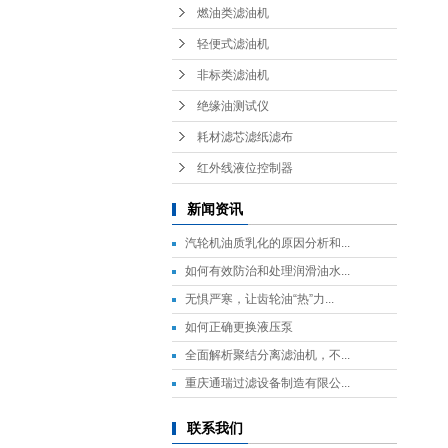
燃油类滤油机
轻便式滤油机
非标类滤油机
绝缘油测试仪
耗材滤芯滤纸滤布
红外线液位控制器
新闻资讯
汽轮机油质乳化的原因分析和...
如何有效防治和处理润滑油水...
无惧严寒，让齿轮油“热”力...
如何正确更换液压泵
全面解析聚结分离滤油机，不...
重庆通瑞过滤设备制造有限公...
联系我们