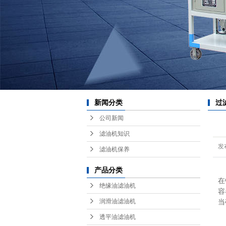
耗
红
新闻分类
过
公司新闻
滤油机知识
发
滤油机保养
产品分类
过
在
绝缘油滤油机
容
润滑油滤油机
当
透平油滤油机