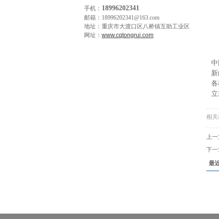
18996202341
手机：
邮箱：18996202341@163.com
地址：重庆市大渡口区八桥镇互助工业区
网址：
www.cqtongrui.com
从
中
新
各
立
相关
上一
下一
最